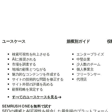
ユースケース
規模別ガイド
役
検索可視性を向上させる
エンタープライズ
AIに推奨される
中堅企業
市場を調査する
少人数のチーム
地域の顧客とつながる
個人事業主
魅力的なコンテンツを作成する
フリーランサー
サイトの技術的な問題を修正する
代理店
サイト外部の評価を高める
顧客戦略を策定する
すべてのユースケースを見る
SEMRUSH ONEを無料で試す
SEOの権威とAI可視性を統合した最先端のプラットフォーム