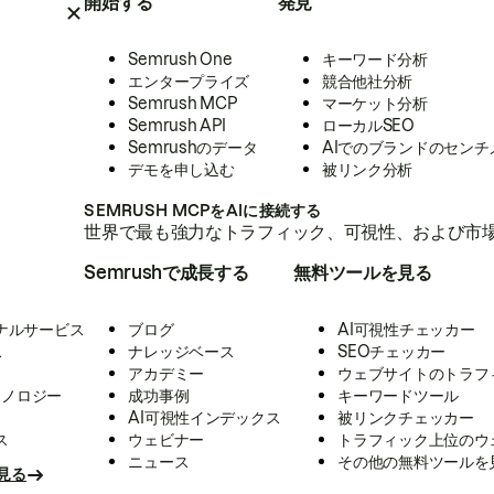
開始する
発見
Semrush One
キーワード分析
エンタープライズ
競合他社分析
Semrush MCP
マーケット分析
Semrush API
ローカルSEO
Semrushのデータ
AIでのブランドのセンチ
デモを申し込む
被リンク分析
SEMRUSH MCPをAIに接続する
世界で最も強力なトラフィック、可視性、および市場
Semrushで成長する
無料ツールを見る
ナルサービス
ブログ
AI可視性チェッカー
ス
ナレッジベース
SEOチェッカー
アカデミー
ウェブサイトのトラフ
クノロジー
成功事例
キーワードツール
AI可視性インデックス
被リンクチェッカー
ス
ウェビナー
トラフィック上位のウ
ニュース
その他の無料ツールを
見る