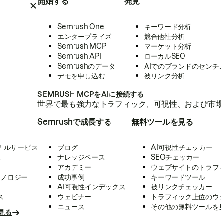
開始する
発見
Semrush One
キーワード分析
エンタープライズ
競合他社分析
Semrush MCP
マーケット分析
Semrush API
ローカルSEO
Semrushのデータ
AIでのブランドのセンチ
デモを申し込む
被リンク分析
SEMRUSH MCPをAIに接続する
世界で最も強力なトラフィック、可視性、および市場
Semrushで成長する
無料ツールを見る
ナルサービス
ブログ
AI可視性チェッカー
ス
ナレッジベース
SEOチェッカー
アカデミー
ウェブサイトのトラフ
クノロジー
成功事例
キーワードツール
AI可視性インデックス
被リンクチェッカー
ス
ウェビナー
トラフィック上位のウ
ニュース
その他の無料ツールを
見る