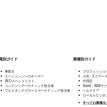
職別ガイド
業種別ガイド
事業主
プロフェッショ
エージェンシーのオーナー
小売・Eコマー
SEOスペシャリスト
代理店
コンテンツマーケティング担当者
SaaS・B2Bテ
フルスタックグロースマーケティング担当者
ヘルスケア
ローカルビジネ
すべての業種を