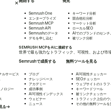
開始する
発見
Semrush One
キーワード分析
エンタープライズ
競合他社分析
Semrush MCP
マーケット分析
Semrush API
ローカルSEO
Semrushのデータ
AIでのブランドのセンチ
デモを申し込む
被リンク分析
SEMRUSH MCPをAIに接続する
世界で最も強力なトラフィック、可視性、および市場
Semrushで成長する
無料ツールを見る
ナルサービス
ブログ
AI可視性チェッカー
ス
ナレッジベース
SEOチェッカー
アカデミー
ウェブサイトのトラフ
クノロジー
成功事例
キーワードツール
AI可視性インデックス
被リンクチェッカー
ス
ウェビナー
トラフィック上位のウ
ニュース
その他の無料ツールを
見る