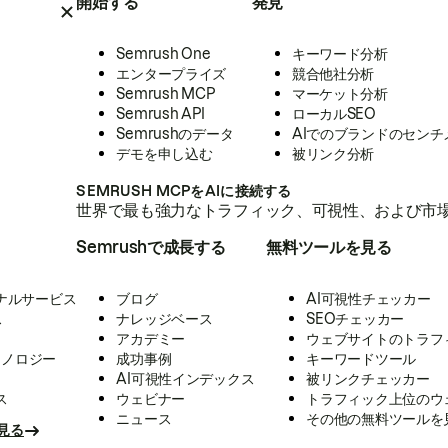
開始する
発見
Semrush One
キーワード分析
エンタープライズ
競合他社分析
Semrush MCP
マーケット分析
Semrush API
ローカルSEO
Semrushのデータ
AIでのブランドのセンチ
デモを申し込む
被リンク分析
SEMRUSH MCPをAIに接続する
世界で最も強力なトラフィック、可視性、および市場
Semrushで成長する
無料ツールを見る
ナルサービス
ブログ
AI可視性チェッカー
ス
ナレッジベース
SEOチェッカー
アカデミー
ウェブサイトのトラフ
クノロジー
成功事例
キーワードツール
AI可視性インデックス
被リンクチェッカー
ス
ウェビナー
トラフィック上位のウ
ニュース
その他の無料ツールを
見る