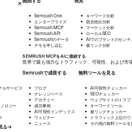
開始する
発見
Semrush One
キーワード分析
エンタープライズ
競合他社分析
Semrush MCP
マーケット分析
Semrush API
ローカルSEO
Semrushのデータ
AIでのブランドのセンチ
デモを申し込む
被リンク分析
SEMRUSH MCPをAIに接続する
世界で最も強力なトラフィック、可視性、および市場
Semrushで成長する
無料ツールを見る
ナルサービス
ブログ
AI可視性チェッカー
ス
ナレッジベース
SEOチェッカー
アカデミー
ウェブサイトのトラフ
クノロジー
成功事例
キーワードツール
AI可視性インデックス
被リンクチェッカー
ス
ウェビナー
トラフィック上位のウ
ニュース
その他の無料ツールを
見る