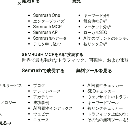
開始する
発見
Semrush One
キーワード分析
エンタープライズ
競合他社分析
Semrush MCP
マーケット分析
Semrush API
ローカルSEO
Semrushのデータ
AIでのブランドのセンチ
デモを申し込む
被リンク分析
SEMRUSH MCPをAIに接続する
世界で最も強力なトラフィック、可視性、および市場
Semrushで成長する
無料ツールを見る
ナルサービス
ブログ
AI可視性チェッカー
ス
ナレッジベース
SEOチェッカー
アカデミー
ウェブサイトのトラフ
クノロジー
成功事例
キーワードツール
AI可視性インデックス
被リンクチェッカー
ス
ウェビナー
トラフィック上位のウ
ニュース
その他の無料ツールを
見る