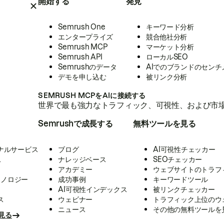
開始する
発見
Semrush One
キーワード分析
エンタープライズ
競合他社分析
Semrush MCP
マーケット分析
Semrush API
ローカルSEO
Semrushのデータ
AIでのブランドのセンチ
デモを申し込む
被リンク分析
SEMRUSH MCPをAIに接続する
世界で最も強力なトラフィック、可視性、および市場
Semrushで成長する
無料ツールを見る
ナルサービス
ブログ
AI可視性チェッカー
ス
ナレッジベース
SEOチェッカー
アカデミー
ウェブサイトのトラフ
クノロジー
成功事例
キーワードツール
AI可視性インデックス
被リンクチェッカー
ス
ウェビナー
トラフィック上位のウ
ニュース
その他の無料ツールを
見る