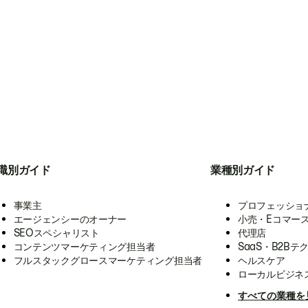
職別ガイド
業種別ガイド
事業主
プロフェッショ
エージェンシーのオーナー
小売・Eコマー
SEOスペシャリスト
代理店
コンテンツマーケティング担当者
SaaS・B2Bテ
フルスタックグロースマーケティング担当者
ヘルスケア
ローカルビジネ
すべての業種を