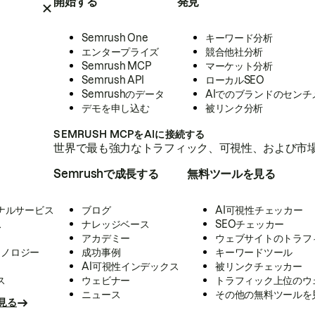
開始する
発見
Semrush One
キーワード分析
エンタープライズ
競合他社分析
Semrush MCP
マーケット分析
Semrush API
ローカルSEO
Semrushのデータ
AIでのブランドのセンチ
デモを申し込む
被リンク分析
SEMRUSH MCPをAIに接続する
世界で最も強力なトラフィック、可視性、および市場
Semrushで成長する
無料ツールを見る
ナルサービス
ブログ
AI可視性チェッカー
ス
ナレッジベース
SEOチェッカー
アカデミー
ウェブサイトのトラフ
クノロジー
成功事例
キーワードツール
AI可視性インデックス
被リンクチェッカー
ス
ウェビナー
トラフィック上位のウ
ニュース
その他の無料ツールを
見る