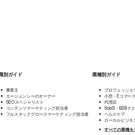
職別ガイド
業種別ガイド
事業主
プロフェッショ
エージェンシーのオーナー
小売・Eコマー
SEOスペシャリスト
代理店
コンテンツマーケティング担当者
SaaS・B2Bテ
フルスタックグロースマーケティング担当者
ヘルスケア
ローカルビジネ
すべての業種を