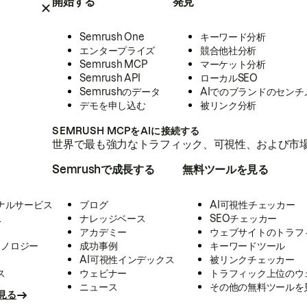
開始する
発見
Semrush One
キーワード分析
エンタープライズ
競合他社分析
Semrush MCP
マーケット分析
Semrush API
ローカルSEO
Semrushのデータ
AIでのブランドのセンチ
デモを申し込む
被リンク分析
SEMRUSH MCPをAIに接続する
世界で最も強力なトラフィック、可視性、および市場
Semrushで成長する
無料ツールを見る
ナルサービス
ブログ
AI可視性チェッカー
ス
ナレッジベース
SEOチェッカー
アカデミー
ウェブサイトのトラフ
クノロジー
成功事例
キーワードツール
AI可視性インデックス
被リンクチェッカー
ス
ウェビナー
トラフィック上位のウ
ニュース
その他の無料ツールを
見る