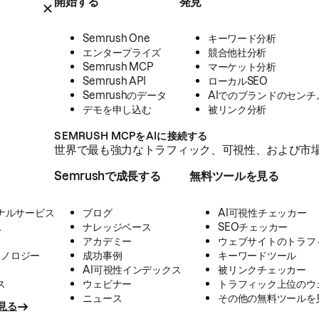
開始する
発見
Semrush One
キーワード分析
エンタープライズ
競合他社分析
Semrush MCP
マーケット分析
Semrush API
ローカルSEO
Semrushのデータ
AIでのブランドのセンチ
デモを申し込む
被リンク分析
SEMRUSH MCPをAIに接続する
世界で最も強力なトラフィック、可視性、および市場
Semrushで成長する
無料ツールを見る
ナルサービス
ブログ
AI可視性チェッカー
ス
ナレッジベース
SEOチェッカー
アカデミー
ウェブサイトのトラフ
クノロジー
成功事例
キーワードツール
AI可視性インデックス
被リンクチェッカー
ス
ウェビナー
トラフィック上位のウ
ニュース
その他の無料ツールを
見る