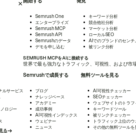
開始する
発見
Semrush One
キーワード分析
エンタープライズ
競合他社分析
Semrush MCP
マーケット分析
Semrush API
ローカルSEO
Semrushのデータ
AIでのブランドのセンチ
デモを申し込む
被リンク分析
SEMRUSH MCPをAIに接続する
世界で最も強力なトラフィック、可視性、および市場
Semrushで成長する
無料ツールを見る
ナルサービス
ブログ
AI可視性チェッカー
ス
ナレッジベース
SEOチェッカー
アカデミー
ウェブサイトのトラフ
クノロジー
成功事例
キーワードツール
AI可視性インデックス
被リンクチェッカー
ス
ウェビナー
トラフィック上位のウ
ニュース
その他の無料ツールを
見る