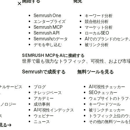
開始する
発見
Semrush One
キーワード分析
エンタープライズ
競合他社分析
Semrush MCP
マーケット分析
Semrush API
ローカルSEO
Semrushのデータ
AIでのブランドのセンチ
デモを申し込む
被リンク分析
SEMRUSH MCPをAIに接続する
世界で最も強力なトラフィック、可視性、および市場
Semrushで成長する
無料ツールを見る
ナルサービス
ブログ
AI可視性チェッカー
ス
ナレッジベース
SEOチェッカー
アカデミー
ウェブサイトのトラフ
クノロジー
成功事例
キーワードツール
AI可視性インデックス
被リンクチェッカー
ス
ウェビナー
トラフィック上位のウ
ニュース
その他の無料ツールを
見る