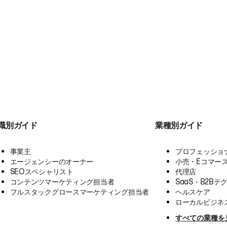
職別ガイド
業種別ガイド
事業主
プロフェッショ
エージェンシーのオーナー
小売・Eコマー
SEOスペシャリスト
代理店
コンテンツマーケティング担当者
SaaS・B2Bテ
フルスタックグロースマーケティング担当者
ヘルスケア
ローカルビジネ
すべての業種を