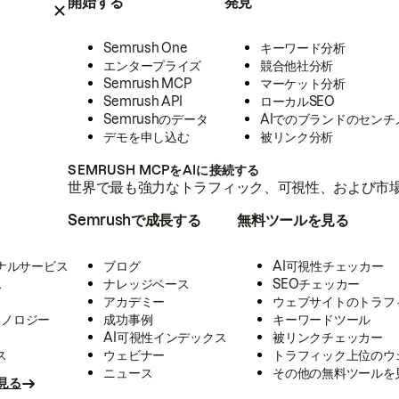
開始する
発見
Semrush One
キーワード分析
エンタープライズ
競合他社分析
Semrush MCP
マーケット分析
Semrush API
ローカルSEO
Semrushのデータ
AIでのブランドのセンチ
デモを申し込む
被リンク分析
SEMRUSH MCPをAIに接続する
世界で最も強力なトラフィック、可視性、および市場
Semrushで成長する
無料ツールを見る
ナルサービス
ブログ
AI可視性チェッカー
ス
ナレッジベース
SEOチェッカー
アカデミー
ウェブサイトのトラフ
クノロジー
成功事例
キーワードツール
AI可視性インデックス
被リンクチェッカー
ス
ウェビナー
トラフィック上位のウ
ニュース
その他の無料ツールを
見る