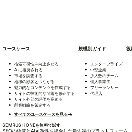
ユースケース
規模別ガイド
役
検索可視性を向上させる
エンタープライズ
AIに推奨される
中堅企業
市場を調査する
少人数のチーム
地域の顧客とつながる
個人事業主
魅力的なコンテンツを作成する
フリーランサー
サイトの技術的な問題を修正する
代理店
サイト外部の評価を高める
顧客戦略を策定する
すべてのユースケースを見る
SEMRUSH ONEを無料で試す
SEOの権威とAI可視性を統合した最先端のプラットフォーム