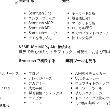
開始する
発見
Semrush One
キーワード分析
エンタープライズ
競合他社分析
Semrush MCP
マーケット分析
Semrush API
ローカルSEO
Semrushのデータ
AIでのブランドのセンチ
デモを申し込む
被リンク分析
SEMRUSH MCPをAIに接続する
世界で最も強力なトラフィック、可視性、および市場
Semrushで成長する
無料ツールを見る
ナルサービス
ブログ
AI可視性チェッカー
ス
ナレッジベース
SEOチェッカー
アカデミー
ウェブサイトのトラフ
クノロジー
成功事例
キーワードツール
AI可視性インデックス
被リンクチェッカー
ス
ウェビナー
トラフィック上位のウ
ニュース
その他の無料ツールを
見る