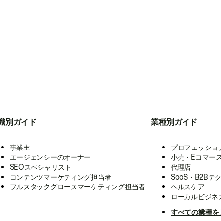
職別ガイド
業種別ガイド
事業主
プロフェッショ
エージェンシーのオーナー
小売・Eコマー
SEOスペシャリスト
代理店
コンテンツマーケティング担当者
SaaS・B2Bテ
フルスタックグロースマーケティング担当者
ヘルスケア
ローカルビジネ
すべての業種を