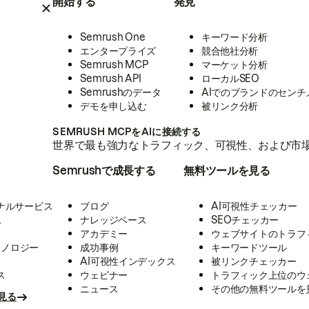
開始する
発見
Semrush One
キーワード分析
エンタープライズ
競合他社分析
Semrush MCP
マーケット分析
Semrush API
ローカルSEO
Semrushのデータ
AIでのブランドのセンチ
デモを申し込む
被リンク分析
SEMRUSH MCPをAIに接続する
世界で最も強力なトラフィック、可視性、および市場
Semrushで成長する
無料ツールを見る
ナルサービス
ブログ
AI可視性チェッカー
ス
ナレッジベース
SEOチェッカー
アカデミー
ウェブサイトのトラフ
クノロジー
成功事例
キーワードツール
AI可視性インデックス
被リンクチェッカー
ス
ウェビナー
トラフィック上位のウ
ニュース
その他の無料ツールを
見る