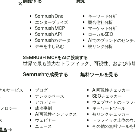
開始する
発見
Semrush One
キーワード分析
エンタープライズ
競合他社分析
Semrush MCP
マーケット分析
Semrush API
ローカルSEO
Semrushのデータ
AIでのブランドのセンチ
デモを申し込む
被リンク分析
SEMRUSH MCPをAIに接続する
世界で最も強力なトラフィック、可視性、および市場
Semrushで成長する
無料ツールを見る
ナルサービス
ブログ
AI可視性チェッカー
ス
ナレッジベース
SEOチェッカー
アカデミー
ウェブサイトのトラフ
クノロジー
成功事例
キーワードツール
AI可視性インデックス
被リンクチェッカー
ス
ウェビナー
トラフィック上位のウ
ニュース
その他の無料ツールを
見る