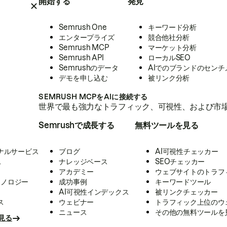
開始する
発見
Semrush One
キーワード分析
エンタープライズ
競合他社分析
Semrush MCP
マーケット分析
Semrush API
ローカルSEO
Semrushのデータ
AIでのブランドのセンチ
デモを申し込む
被リンク分析
SEMRUSH MCPをAIに接続する
世界で最も強力なトラフィック、可視性、および市場
Semrushで成長する
無料ツールを見る
ナルサービス
ブログ
AI可視性チェッカー
ス
ナレッジベース
SEOチェッカー
アカデミー
ウェブサイトのトラフ
クノロジー
成功事例
キーワードツール
AI可視性インデックス
被リンクチェッカー
ス
ウェビナー
トラフィック上位のウ
ニュース
その他の無料ツールを
見る