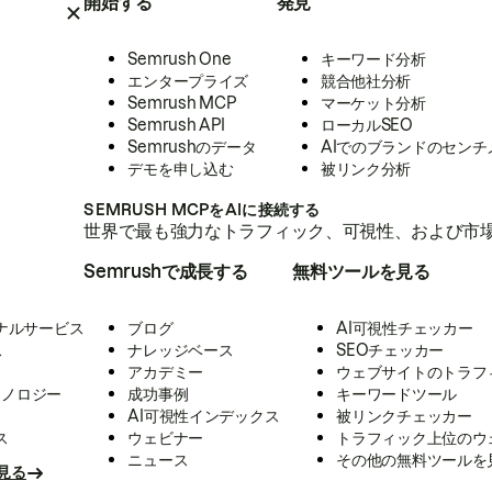
開始する
発見
Semrush One
キーワード分析
エンタープライズ
競合他社分析
Semrush MCP
マーケット分析
Semrush API
ローカルSEO
Semrushのデータ
AIでのブランドのセンチ
デモを申し込む
被リンク分析
SEMRUSH MCPをAIに接続する
世界で最も強力なトラフィック、可視性、および市場
Semrushで成長する
無料ツールを見る
ナルサービス
ブログ
AI可視性チェッカー
ス
ナレッジベース
SEOチェッカー
アカデミー
ウェブサイトのトラフ
クノロジー
成功事例
キーワードツール
AI可視性インデックス
被リンクチェッカー
ス
ウェビナー
トラフィック上位のウ
ニュース
その他の無料ツールを
見る