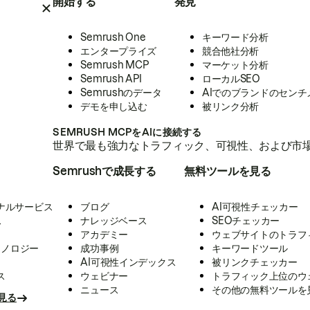
開始する
発見
Semrush One
キーワード分析
エンタープライズ
競合他社分析
Semrush MCP
マーケット分析
Semrush API
ローカルSEO
Semrushのデータ
AIでのブランドのセンチ
デモを申し込む
被リンク分析
SEMRUSH MCPをAIに接続する
世界で最も強力なトラフィック、可視性、および市場
Semrushで成長する
無料ツールを見る
ナルサービス
ブログ
AI可視性チェッカー
ス
ナレッジベース
SEOチェッカー
アカデミー
ウェブサイトのトラフ
クノロジー
成功事例
キーワードツール
AI可視性インデックス
被リンクチェッカー
ス
ウェビナー
トラフィック上位のウ
ニュース
その他の無料ツールを
見る