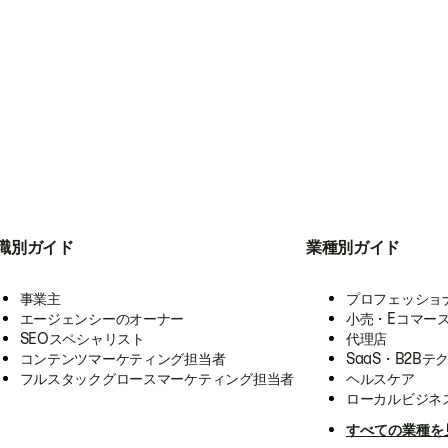
職別ガイド
業種別ガイド
事業主
プロフェッショ
エージェンシーのオーナー
小売・Eコマー
SEOスペシャリスト
代理店
コンテンツマーケティング担当者
SaaS・B2Bテ
フルスタックグロースマーケティング担当者
ヘルスケア
ローカルビジネ
すべての業種を