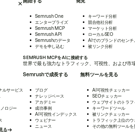
開始する
発見
Semrush One
キーワード分析
エンタープライズ
競合他社分析
Semrush MCP
マーケット分析
Semrush API
ローカルSEO
Semrushのデータ
AIでのブランドのセンチ
デモを申し込む
被リンク分析
SEMRUSH MCPをAIに接続する
世界で最も強力なトラフィック、可視性、および市場
Semrushで成長する
無料ツールを見る
ナルサービス
ブログ
AI可視性チェッカー
ス
ナレッジベース
SEOチェッカー
アカデミー
ウェブサイトのトラフ
クノロジー
成功事例
キーワードツール
AI可視性インデックス
被リンクチェッカー
ス
ウェビナー
トラフィック上位のウ
ニュース
その他の無料ツールを
見る