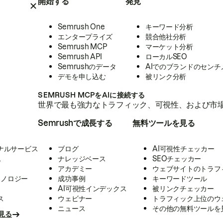
開始する
発見
Semrush One
キーワード分析
エンタープライズ
競合他社分析
Semrush MCP
マーケット分析
Semrush API
ローカルSEO
Semrushのデータ
AIでのブランドのセンチ
デモを申し込む
被リンク分析
SEMRUSH MCPをAIに接続する
世界で最も強力なトラフィック、可視性、および市場
Semrushで成長する
無料ツールを見る
ナルサービス
ブログ
AI可視性チェッカー
ス
ナレッジベース
SEOチェッカー
アカデミー
ウェブサイトのトラフ
クノロジー
成功事例
キーワードツール
AI可視性インデックス
被リンクチェッカー
ス
ウェビナー
トラフィック上位のウ
ニュース
その他の無料ツールを
見る