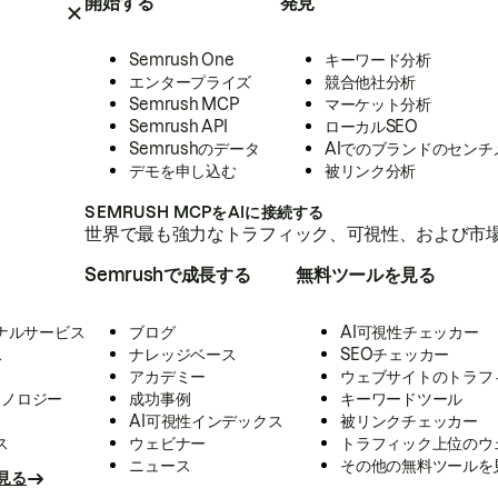
開始する
発見
Semrush One
キーワード分析
エンタープライズ
競合他社分析
Semrush MCP
マーケット分析
Semrush API
ローカルSEO
Semrushのデータ
AIでのブランドのセンチ
デモを申し込む
被リンク分析
SEMRUSH MCPをAIに接続する
世界で最も強力なトラフィック、可視性、および市場
Semrushで成長する
無料ツールを見る
ナルサービス
ブログ
AI可視性チェッカー
ス
ナレッジベース
SEOチェッカー
アカデミー
ウェブサイトのトラフ
クノロジー
成功事例
キーワードツール
AI可視性インデックス
被リンクチェッカー
ス
ウェビナー
トラフィック上位のウ
ニュース
その他の無料ツールを
見る