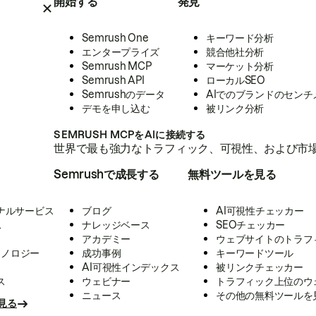
開始する
発見
Semrush One
キーワード分析
エンタープライズ
競合他社分析
Semrush MCP
マーケット分析
Semrush API
ローカルSEO
Semrushのデータ
AIでのブランドのセンチ
デモを申し込む
被リンク分析
SEMRUSH MCPをAIに接続する
世界で最も強力なトラフィック、可視性、および市場
Semrushで成長する
無料ツールを見る
ナルサービス
ブログ
AI可視性チェッカー
ス
ナレッジベース
SEOチェッカー
アカデミー
ウェブサイトのトラフ
クノロジー
成功事例
キーワードツール
AI可視性インデックス
被リンクチェッカー
ス
ウェビナー
トラフィック上位のウ
ニュース
その他の無料ツールを
見る