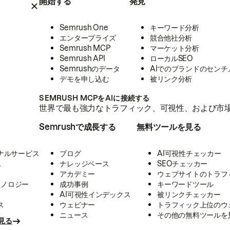
開始する
発見
Semrush One
キーワード分析
エンタープライズ
競合他社分析
Semrush MCP
マーケット分析
Semrush API
ローカルSEO
Semrushのデータ
AIでのブランドのセンチ
デモを申し込む
被リンク分析
SEMRUSH MCPをAIに接続する
世界で最も強力なトラフィック、可視性、および市場
Semrushで成長する
無料ツールを見る
ナルサービス
ブログ
AI可視性チェッカー
ス
ナレッジベース
SEOチェッカー
アカデミー
ウェブサイトのトラフ
クノロジー
成功事例
キーワードツール
AI可視性インデックス
被リンクチェッカー
ス
ウェビナー
トラフィック上位のウ
ニュース
その他の無料ツールを
見る