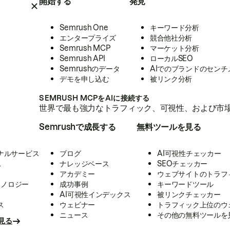
開始する
発見
Semrush One
キーワード分析
エンタープライズ
競合他社分析
Semrush MCP
マーケット分析
Semrush API
ローカルSEO
Semrushのデータ
AIでのブランドのセンチ
デモを申し込む
被リンク分析
SEMRUSH MCPをAIに接続する
世界で最も強力なトラフィック、可視性、および市場
Semrushで成長する
無料ツールを見る
ナルサービス
ブログ
AI可視性チェッカー
ス
ナレッジベース
SEOチェッカー
アカデミー
ウェブサイトのトラフ
クノロジー
成功事例
キーワードツール
AI可視性インデックス
被リンクチェッカー
ス
ウェビナー
トラフィック上位のウ
ニュース
その他の無料ツールを
見る