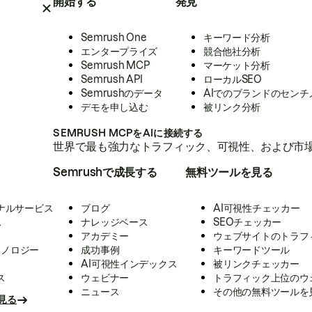
開始する
発見
Semrush One
キーワード分析
エンタープライズ
競合他社分析
Semrush MCP
マーケット分析
Semrush API
ローカルSEO
Semrushのデータ
AIでのブランドのセンチ
デモを申し込む
被リンク分析
SEMRUSH MCPをAIに接続する
世界で最も強力なトラフィック、可視性、および市場
Semrushで成長する
無料ツールを見る
ナルサービス
ブログ
AI可視性チェッカー
ス
ナレッジベース
SEOチェッカー
アカデミー
ウェブサイトのトラフ
クノロジー
成功事例
キーワードツール
AI可視性インデックス
被リンクチェッカー
ス
ウェビナー
トラフィック上位のウ
ニュース
その他の無料ツールを
見る