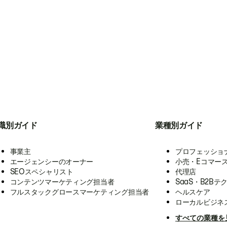
職別ガイド
業種別ガイド
事業主
プロフェッショ
エージェンシーのオーナー
小売・Eコマー
SEOスペシャリスト
代理店
コンテンツマーケティング担当者
SaaS・B2Bテ
フルスタックグロースマーケティング担当者
ヘルスケア
ローカルビジネ
すべての業種を