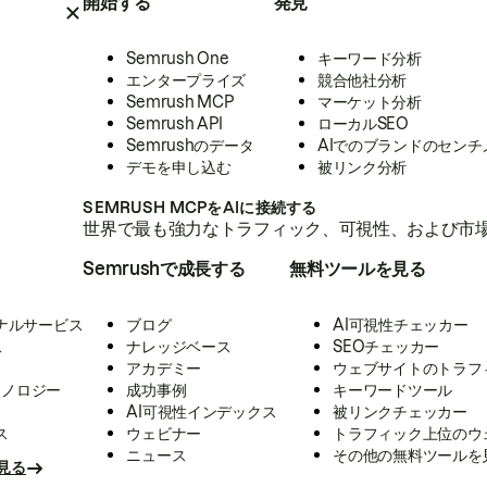
開始する
発見
Semrush One
キーワード分析
エンタープライズ
競合他社分析
Semrush MCP
マーケット分析
Semrush API
ローカルSEO
Semrushのデータ
AIでのブランドのセンチ
デモを申し込む
被リンク分析
SEMRUSH MCPをAIに接続する
世界で最も強力なトラフィック、可視性、および市場
Semrushで成長する
無料ツールを見る
ナルサービス
ブログ
AI可視性チェッカー
ス
ナレッジベース
SEOチェッカー
アカデミー
ウェブサイトのトラフ
クノロジー
成功事例
キーワードツール
AI可視性インデックス
被リンクチェッカー
ス
ウェビナー
トラフィック上位のウ
ニュース
その他の無料ツールを
見る