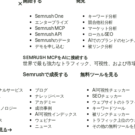
開始する
発見
Semrush One
キーワード分析
エンタープライズ
競合他社分析
Semrush MCP
マーケット分析
Semrush API
ローカルSEO
Semrushのデータ
AIでのブランドのセンチ
デモを申し込む
被リンク分析
SEMRUSH MCPをAIに接続する
世界で最も強力なトラフィック、可視性、および市場
Semrushで成長する
無料ツールを見る
ナルサービス
ブログ
AI可視性チェッカー
ス
ナレッジベース
SEOチェッカー
アカデミー
ウェブサイトのトラフ
クノロジー
成功事例
キーワードツール
AI可視性インデックス
被リンクチェッカー
ス
ウェビナー
トラフィック上位のウ
ニュース
その他の無料ツールを
見る