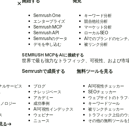
開始する
発見
Semrush One
キーワード分析
エンタープライズ
競合他社分析
Semrush MCP
マーケット分析
Semrush API
ローカルSEO
Semrushのデータ
AIでのブランドのセンチ
デモを申し込む
被リンク分析
SEMRUSH MCPをAIに接続する
世界で最も強力なトラフィック、可視性、および市場
Semrushで成長する
無料ツールを見る
ナルサービス
ブログ
AI可視性チェッカー
ス
ナレッジベース
SEOチェッカー
アカデミー
ウェブサイトのトラフ
クノロジー
成功事例
キーワードツール
AI可視性インデックス
被リンクチェッカー
ス
ウェビナー
トラフィック上位のウ
ニュース
その他の無料ツールを
見る