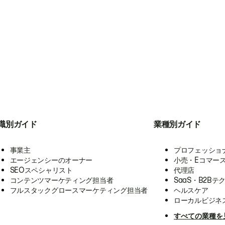
職別ガイド
業種別ガイド
事業主
プロフェッショ
エージェンシーのオーナー
小売・Eコマー
SEOスペシャリスト
代理店
コンテンツマーケティング担当者
SaaS・B2Bテ
フルスタックグロースマーケティング担当者
ヘルスケア
ローカルビジネ
すべての業種を