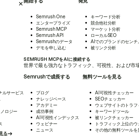
開始する
発見
Semrush One
キーワード分析
エンタープライズ
競合他社分析
Semrush MCP
マーケット分析
Semrush API
ローカルSEO
Semrushのデータ
AIでのブランドのセンチ
デモを申し込む
被リンク分析
SEMRUSH MCPをAIに接続する
世界で最も強力なトラフィック、可視性、および市場
Semrushで成長する
無料ツールを見る
ナルサービス
ブログ
AI可視性チェッカー
ス
ナレッジベース
SEOチェッカー
アカデミー
ウェブサイトのトラフ
クノロジー
成功事例
キーワードツール
AI可視性インデックス
被リンクチェッカー
ス
ウェビナー
トラフィック上位のウ
ニュース
その他の無料ツールを
見る