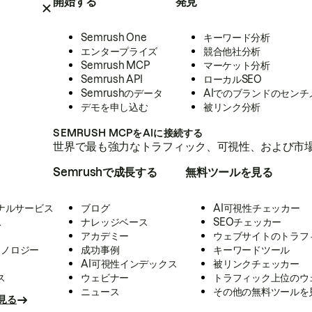
開始する
発見
Semrush One
キーワード分析
エンタープライズ
競合他社分析
Semrush MCP
マーケット分析
Semrush API
ローカルSEO
Semrushのデータ
AIでのブランドのセンチ
デモを申し込む
被リンク分析
SEMRUSH MCPをAIに接続する
世界で最も強力なトラフィック、可視性、および市場
Semrushで成長する
無料ツールを見る
ナルサービス
ブログ
AI可視性チェッカー
ス
ナレッジベース
SEOチェッカー
アカデミー
ウェブサイトのトラフ
クノロジー
成功事例
キーワードツール
AI可視性インデックス
被リンクチェッカー
ス
ウェビナー
トラフィック上位のウ
ニュース
その他の無料ツールを
見る