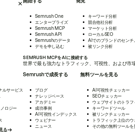
開始する
発見
Semrush One
キーワード分析
エンタープライズ
競合他社分析
Semrush MCP
マーケット分析
Semrush API
ローカルSEO
Semrushのデータ
AIでのブランドのセンチ
デモを申し込む
被リンク分析
SEMRUSH MCPをAIに接続する
世界で最も強力なトラフィック、可視性、および市場
Semrushで成長する
無料ツールを見る
ナルサービス
ブログ
AI可視性チェッカー
ス
ナレッジベース
SEOチェッカー
アカデミー
ウェブサイトのトラフ
クノロジー
成功事例
キーワードツール
AI可視性インデックス
被リンクチェッカー
ス
ウェビナー
トラフィック上位のウ
ニュース
その他の無料ツールを
見る