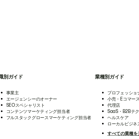
職別ガイド
業種別ガイド
事業主
プロフェッショ
エージェンシーのオーナー
小売・Eコマー
SEOスペシャリスト
代理店
コンテンツマーケティング担当者
SaaS・B2Bテ
フルスタックグロースマーケティング担当者
ヘルスケア
ローカルビジネ
すべての業種を