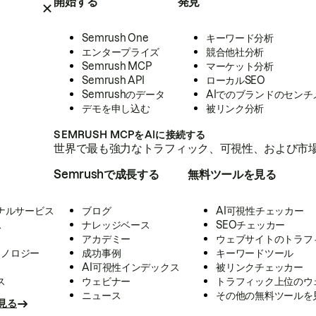
開始する
発見
Semrush One
キーワード分析
エンタープライズ
競合他社分析
Semrush MCP
マーケット分析
Semrush API
ローカルSEO
Semrushのデータ
AIでのブランドのセンチ
デモを申し込む
被リンク分析
SEMRUSH MCPをAIに接続する
世界で最も強力なトラフィック、可視性、および市場
Semrushで成長する
無料ツールを見る
ナルサービス
ブログ
AI可視性チェッカー
ス
ナレッジベース
SEOチェッカー
アカデミー
ウェブサイトのトラフ
クノロジー
成功事例
キーワードツール
AI可視性インデックス
被リンクチェッカー
ス
ウェビナー
トラフィック上位のウ
ニュース
その他の無料ツールを
見る