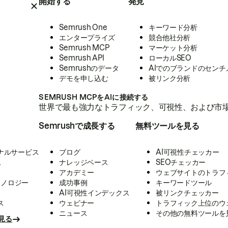
開始する
発見
Semrush One
キーワード分析
エンタープライズ
競合他社分析
Semrush MCP
マーケット分析
Semrush API
ローカルSEO
Semrushのデータ
AIでのブランドのセンチ
デモを申し込む
被リンク分析
SEMRUSH MCPをAIに接続する
世界で最も強力なトラフィック、可視性、および市場
Semrushで成長する
無料ツールを見る
ナルサービス
ブログ
AI可視性チェッカー
ス
ナレッジベース
SEOチェッカー
アカデミー
ウェブサイトのトラフ
クノロジー
成功事例
キーワードツール
AI可視性インデックス
被リンクチェッカー
ス
ウェビナー
トラフィック上位のウ
ニュース
その他の無料ツールを
見る