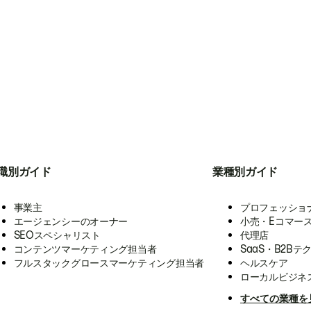
職別ガイド
業種別ガイド
事業主
プロフェッショ
エージェンシーのオーナー
小売・Eコマー
SEOスペシャリスト
代理店
コンテンツマーケティング担当者
SaaS・B2Bテ
フルスタックグロースマーケティング担当者
ヘルスケア
ローカルビジネ
すべての業種を