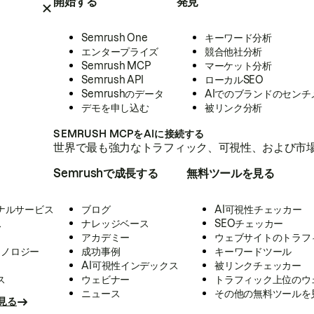
開始する
発見
Semrush One
キーワード分析
エンタープライズ
競合他社分析
Semrush MCP
マーケット分析
Semrush API
ローカルSEO
Semrushのデータ
AIでのブランドのセンチ
デモを申し込む
被リンク分析
SEMRUSH MCPをAIに接続する
世界で最も強力なトラフィック、可視性、および市場
Semrushで成長する
無料ツールを見る
ナルサービス
ブログ
AI可視性チェッカー
ス
ナレッジベース
SEOチェッカー
アカデミー
ウェブサイトのトラフ
クノロジー
成功事例
キーワードツール
AI可視性インデックス
被リンクチェッカー
ス
ウェビナー
トラフィック上位のウ
ニュース
その他の無料ツールを
見る