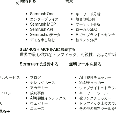
開始する
発見
Semrush One
キーワード分析
エンタープライズ
競合他社分析
Semrush MCP
マーケット分析
Semrush API
ローカルSEO
Semrushのデータ
AIでのブランドのセンチ
デモを申し込む
被リンク分析
SEMRUSH MCPをAIに接続する
世界で最も強力なトラフィック、可視性、および市場
Semrushで成長する
無料ツールを見る
ナルサービス
ブログ
AI可視性チェッカー
ス
ナレッジベース
SEOチェッカー
アカデミー
ウェブサイトのトラフ
クノロジー
成功事例
キーワードツール
AI可視性インデックス
被リンクチェッカー
ス
ウェビナー
トラフィック上位のウ
ニュース
その他の無料ツールを
見る