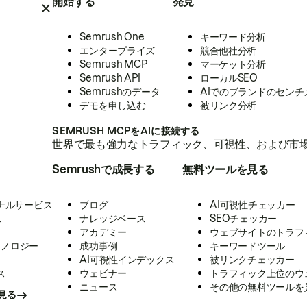
開始する
発見
Semrush One
キーワード分析
エンタープライズ
競合他社分析
Semrush MCP
マーケット分析
Semrush API
ローカルSEO
Semrushのデータ
AIでのブランドのセンチ
デモを申し込む
被リンク分析
SEMRUSH MCPをAIに接続する
世界で最も強力なトラフィック、可視性、および市場
Semrushで成長する
無料ツールを見る
ナルサービス
ブログ
AI可視性チェッカー
ス
ナレッジベース
SEOチェッカー
アカデミー
ウェブサイトのトラフ
クノロジー
成功事例
キーワードツール
AI可視性インデックス
被リンクチェッカー
ス
ウェビナー
トラフィック上位のウ
ニュース
その他の無料ツールを
見る