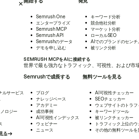
開始する
発見
Semrush One
キーワード分析
エンタープライズ
競合他社分析
Semrush MCP
マーケット分析
Semrush API
ローカルSEO
Semrushのデータ
AIでのブランドのセンチ
デモを申し込む
被リンク分析
SEMRUSH MCPをAIに接続する
世界で最も強力なトラフィック、可視性、および市場
Semrushで成長する
無料ツールを見る
ナルサービス
ブログ
AI可視性チェッカー
ス
ナレッジベース
SEOチェッカー
アカデミー
ウェブサイトのトラフ
クノロジー
成功事例
キーワードツール
AI可視性インデックス
被リンクチェッカー
ス
ウェビナー
トラフィック上位のウ
ニュース
その他の無料ツールを
見る