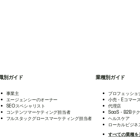
職別ガイド
業種別ガイド
事業主
プロフェッショ
エージェンシーのオーナー
小売・Eコマー
SEOスペシャリスト
代理店
コンテンツマーケティング担当者
SaaS・B2Bテ
フルスタックグロースマーケティング担当者
ヘルスケア
ローカルビジネ
すべての業種を