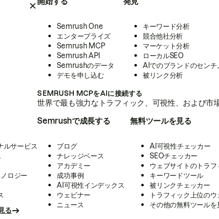
開始する
発見
Semrush One
キーワード分析
エンタープライズ
競合他社分析
Semrush MCP
マーケット分析
Semrush API
ローカルSEO
Semrushのデータ
AIでのブランドのセンチ
デモを申し込む
被リンク分析
SEMRUSH MCPをAIに接続する
世界で最も強力なトラフィック、可視性、および市場
Semrushで成長する
無料ツールを見る
ナルサービス
ブログ
AI可視性チェッカー
ス
ナレッジベース
SEOチェッカー
アカデミー
ウェブサイトのトラフ
クノロジー
成功事例
キーワードツール
AI可視性インデックス
被リンクチェッカー
ス
ウェビナー
トラフィック上位のウ
ニュース
その他の無料ツールを
見る