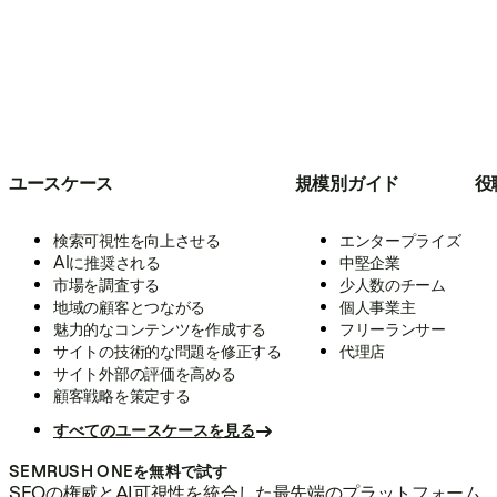
ユースケース
規模別ガイド
役
検索可視性を向上させる
エンタープライズ
AIに推奨される
中堅企業
市場を調査する
少人数のチーム
地域の顧客とつながる
個人事業主
魅力的なコンテンツを作成する
フリーランサー
サイトの技術的な問題を修正する
代理店
サイト外部の評価を高める
顧客戦略を策定する
すべてのユースケースを見る
SEMRUSH ONEを無料で試す
SEOの権威とAI可視性を統合した最先端のプラットフォーム