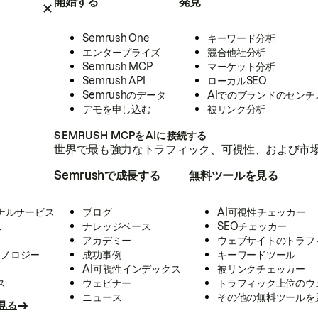
開始する
発見
Semrush One
キーワード分析
エンタープライズ
競合他社分析
Semrush MCP
マーケット分析
Semrush API
ローカルSEO
Semrushのデータ
AIでのブランドのセンチ
デモを申し込む
被リンク分析
SEMRUSH MCPをAIに接続する
世界で最も強力なトラフィック、可視性、および市場
Semrushで成長する
無料ツールを見る
ナルサービス
ブログ
AI可視性チェッカー
ス
ナレッジベース
SEOチェッカー
アカデミー
ウェブサイトのトラフ
クノロジー
成功事例
キーワードツール
AI可視性インデックス
被リンクチェッカー
ス
ウェビナー
トラフィック上位のウ
ニュース
その他の無料ツールを
見る