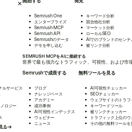
開始する
発見
Semrush One
キーワード分析
エンタープライズ
競合他社分析
Semrush MCP
マーケット分析
Semrush API
ローカルSEO
Semrushのデータ
AIでのブランドのセンチ
デモを申し込む
被リンク分析
SEMRUSH MCPをAIに接続する
世界で最も強力なトラフィック、可視性、および市場
Semrushで成長する
無料ツールを見る
ナルサービス
ブログ
AI可視性チェッカー
ス
ナレッジベース
SEOチェッカー
アカデミー
ウェブサイトのトラフ
クノロジー
成功事例
キーワードツール
AI可視性インデックス
被リンクチェッカー
ス
ウェビナー
トラフィック上位のウ
ニュース
その他の無料ツールを
見る