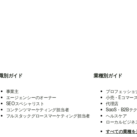
職別ガイド
業種別ガイド
事業主
プロフェッショ
エージェンシーのオーナー
小売・Eコマー
SEOスペシャリスト
代理店
コンテンツマーケティング担当者
SaaS・B2Bテ
フルスタックグロースマーケティング担当者
ヘルスケア
ローカルビジネ
すべての業種を