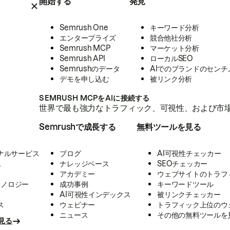
開始する
発見
Semrush One
キーワード分析
エンタープライズ
競合他社分析
Semrush MCP
マーケット分析
Semrush API
ローカルSEO
Semrushのデータ
AIでのブランドのセンチ
デモを申し込む
被リンク分析
SEMRUSH MCPをAIに接続する
世界で最も強力なトラフィック、可視性、および市場
Semrushで成長する
無料ツールを見る
ナルサービス
ブログ
AI可視性チェッカー
ス
ナレッジベース
SEOチェッカー
アカデミー
ウェブサイトのトラフ
クノロジー
成功事例
キーワードツール
AI可視性インデックス
被リンクチェッカー
ス
ウェビナー
トラフィック上位のウ
ニュース
その他の無料ツールを
見る