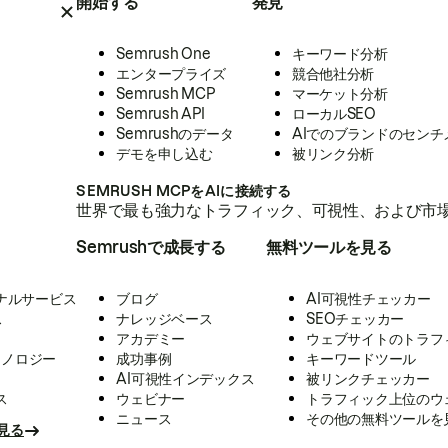
開始する
発見
Semrush One
キーワード分析
エンタープライズ
競合他社分析
Semrush MCP
マーケット分析
Semrush API
ローカルSEO
Semrushのデータ
AIでのブランドのセンチ
デモを申し込む
被リンク分析
SEMRUSH MCPをAIに接続する
世界で最も強力なトラフィック、可視性、および市場
Semrushで成長する
無料ツールを見る
ナルサービス
ブログ
AI可視性チェッカー
ス
ナレッジベース
SEOチェッカー
アカデミー
ウェブサイトのトラフ
クノロジー
成功事例
キーワードツール
AI可視性インデックス
被リンクチェッカー
ス
ウェビナー
トラフィック上位のウ
ニュース
その他の無料ツールを
見る