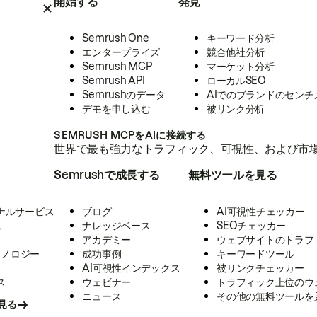
開始する
発見
Semrush One
キーワード分析
エンタープライズ
競合他社分析
Semrush MCP
マーケット分析
Semrush API
ローカルSEO
Semrushのデータ
AIでのブランドのセンチ
デモを申し込む
被リンク分析
SEMRUSH MCPをAIに接続する
世界で最も強力なトラフィック、可視性、および市場
Semrushで成長する
無料ツールを見る
ナルサービス
ブログ
AI可視性チェッカー
ス
ナレッジベース
SEOチェッカー
アカデミー
ウェブサイトのトラフ
クノロジー
成功事例
キーワードツール
AI可視性インデックス
被リンクチェッカー
ス
ウェビナー
トラフィック上位のウ
ニュース
その他の無料ツールを
見る