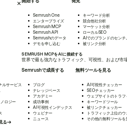
開始する
発見
Semrush One
キーワード分析
エンタープライズ
競合他社分析
Semrush MCP
マーケット分析
Semrush API
ローカルSEO
Semrushのデータ
AIでのブランドのセンチ
デモを申し込む
被リンク分析
SEMRUSH MCPをAIに接続する
世界で最も強力なトラフィック、可視性、および市場
Semrushで成長する
無料ツールを見る
ナルサービス
ブログ
AI可視性チェッカー
ス
ナレッジベース
SEOチェッカー
アカデミー
ウェブサイトのトラフ
クノロジー
成功事例
キーワードツール
AI可視性インデックス
被リンクチェッカー
ス
ウェビナー
トラフィック上位のウ
ニュース
その他の無料ツールを
見る