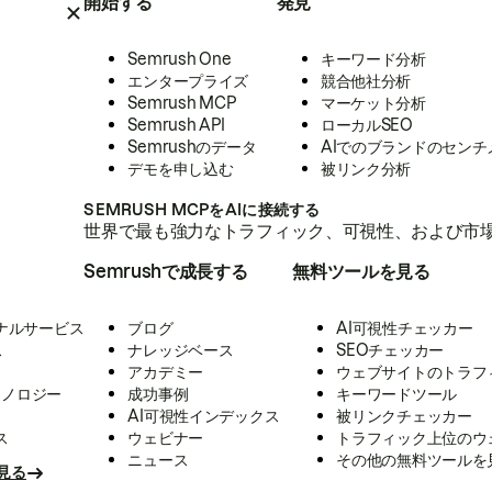
開始する
発見
Semrush One
キーワード分析
エンタープライズ
競合他社分析
Semrush MCP
マーケット分析
Semrush API
ローカルSEO
Semrushのデータ
AIでのブランドのセンチ
デモを申し込む
被リンク分析
SEMRUSH MCPをAIに接続する
世界で最も強力なトラフィック、可視性、および市場
Semrushで成長する
無料ツールを見る
ナルサービス
ブログ
AI可視性チェッカー
ス
ナレッジベース
SEOチェッカー
アカデミー
ウェブサイトのトラフ
クノロジー
成功事例
キーワードツール
AI可視性インデックス
被リンクチェッカー
ス
ウェビナー
トラフィック上位のウ
ニュース
その他の無料ツールを
見る