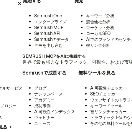
開始する
発見
Semrush One
キーワード分析
エンタープライズ
競合他社分析
Semrush MCP
マーケット分析
Semrush API
ローカルSEO
Semrushのデータ
AIでのブランドのセンチ
デモを申し込む
被リンク分析
SEMRUSH MCPをAIに接続する
世界で最も強力なトラフィック、可視性、および市場
Semrushで成長する
無料ツールを見る
ナルサービス
ブログ
AI可視性チェッカー
ス
ナレッジベース
SEOチェッカー
アカデミー
ウェブサイトのトラフ
クノロジー
成功事例
キーワードツール
AI可視性インデックス
被リンクチェッカー
ス
ウェビナー
トラフィック上位のウ
ニュース
その他の無料ツールを
見る